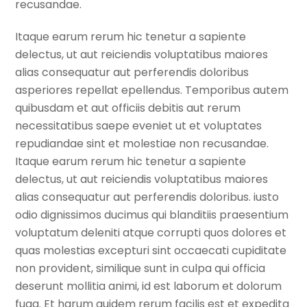
recusandae.
Itaque earum rerum hic tenetur a sapiente
delectus, ut aut reiciendis voluptatibus maiores
alias consequatur aut perferendis doloribus
asperiores repellat epellendus. Temporibus autem
quibusdam et aut officiis debitis aut rerum
necessitatibus saepe eveniet ut et voluptates
repudiandae sint et molestiae non recusandae.
Itaque earum rerum hic tenetur a sapiente
delectus, ut aut reiciendis voluptatibus maiores
alias consequatur aut perferendis doloribus. iusto
odio dignissimos ducimus qui blanditiis praesentium
voluptatum deleniti atque corrupti quos dolores et
quas molestias excepturi sint occaecati cupiditate
non provident, similique sunt in culpa qui officia
deserunt mollitia animi, id est laborum et dolorum
fuga. Et harum quidem rerum facilis est et expedita