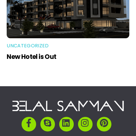
UNCATEGORIZED
New Hotel is Out
Back
To
Top
Facebook
Skype
LinkedIn
Instagram
Pinterest