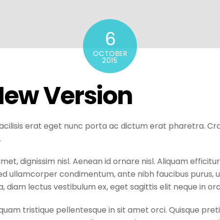
6
OCTOBER
2015
ew Version
facilisis erat eget nunc porta ac dictum erat pharetra. Cr
.
amet, dignissim nisl. Aenean id ornare nisl. Aliquam effic
sed ullamcorper condimentum, ante nibh faucibus purus, ull
, diam lectus vestibulum ex, eget sagittis elit neque in orc
uam tristique pellentesque in sit amet orci. Quisque pret