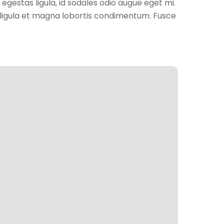
stas ligula, id sodales odio augue eget mi.
s ligula et magna lobortis condimentum. Fusce