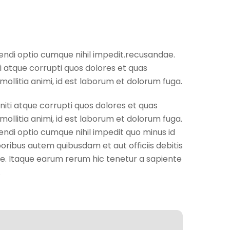
gendi optio cumque nihil impedit.recusandae.
i atque corrupti quos dolores et quas
mollitia animi, id est laborum et dolorum fuga.
iti atque corrupti quos dolores et quas
mollitia animi, id est laborum et dolorum fuga.
endi optio cumque nihil impedit quo minus id
ibus autem quibusdam et aut officiis debitis
e. Itaque earum rerum hic tenetur a sapiente
.