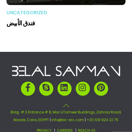
UNCATEGORIZED
فندق الأبيض
Back
To
Top
Facebook
Skype
LinkedIn
Instagram
Pinterest
Bldg. # 3 Entrance # B, Misr LiTameer Buildings, Zahraa Road,
Maadi, Cairo, EGYPT
|
info@bs-arc.com
|
+20 109 924 22 75
PRIVACY
CAREERS
REACH US